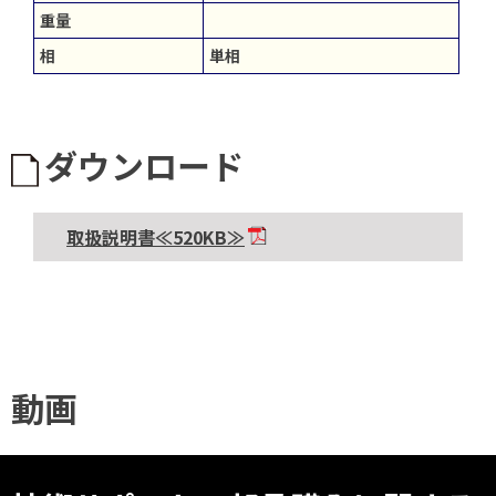
重量
相
単相
ダウンロード
取扱説明書≪520KB≫
動画