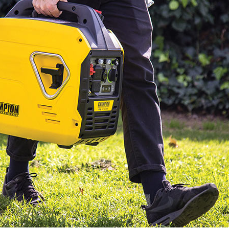
rter generator
generator
gene
 lb Winch Kit