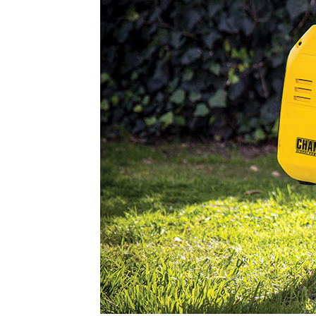
発電機3300
Inve
3100 PSI Pressure
3000
Washer