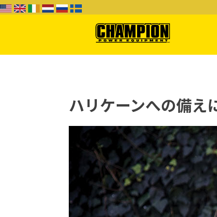
よくある質問（FAQ）
販
ハリケーンへの備え
販売店様向け
HSB Home standby
7000 
generator
チャンピオン・プロパワー
4500 