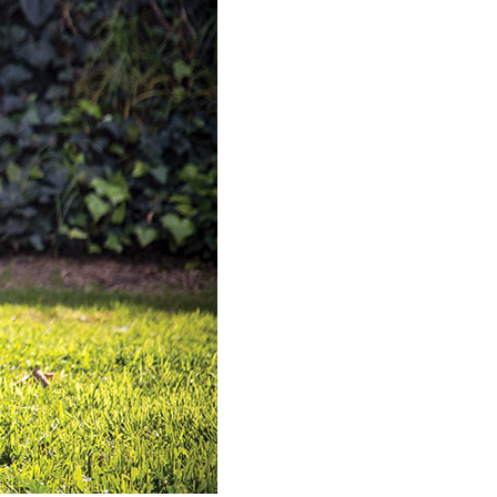
rator
Washer