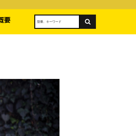
概要
Search
品購入
技術サポート
 dual fuel
チャンピオン・GGGガス
rator
ガソリン発電機3800
t Inverter
3200 PSI Pressure