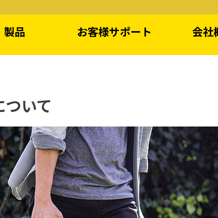
製品
お客様サポート
会社
売ネットワーク
製品登録
部
について
watt dual fuel
5500 watt dual fuel
3100 watt
generator
generator
gene
watt dual fuel
2500 watt dual fuel
1000 wat